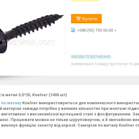
Купити
+380 (95) 755-55-00
повернення товару протягом 14 дн
/к метал 3,5*25, Koelner (1000 шт)
 по металу
Koelner використовуються для комплексного використ
й матеріал завжди потрібен у великих кількостях при монтажі підві
 виготовлені з високоякісної вуглецевої сталі з фосфатуванням. З
анні. Працювати можна не тільки шуруповертом, а й звичайною вик
 виконує функцію захисту від корозії. Саморізи по металу Koelner 