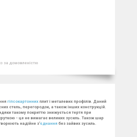
ів
за домовленістю
ання
гіпсокартонних
плит і металевих профілів. Даний
сних стель, перегородок, а також інших конструкцій.
авдяки такому покриттю знижується тертя при
руткою - це не вимагає великих зусиль. Також шар
створюють надійне з'
єднання
без зайвих зусиль.