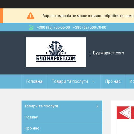
Зараз компанія не може швидко обробляти замовл
+380 (95) 755-55-00
+380 (68) 500-70-00
Будмаркет.com
Головна
Товари та послуги
Про нас
К
Товари та послуги
Новини
Про нас