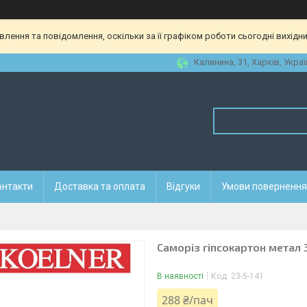
ення та повідомлення, оскільки за її графіком роботи сьогодні вихідн
Калинина, 31, Харків, Украї
онтакти
Доставка та оплата
Відгуки
Умови повернення 
Саморіз гіпсокартон метал 
В наявності
Код:
23-5-141
288 ₴/пач