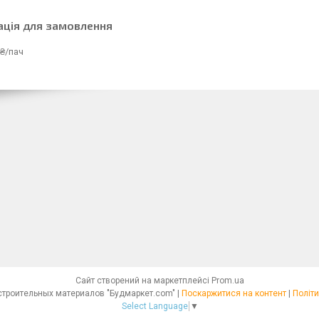
ація для замовлення
₴/пач
Сайт створений на маркетплейсі
Prom.ua
Интернет - магазин строительных материалов "Будмаркет.com" |
Поскаржитися на контент
|
Політи
Select Language
▼