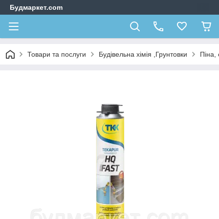
Будмаркет.com
Товари та послуги
Будівельна хімія ,Грунтовки
Піна,