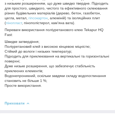
з низьким розширенням, що дуже швидко твердне. Підходить
для простого, швидкого, чистого та ефективного склеювання
різних будівельних матеріалів (дерево, бетон, газобетон,
цегла, метал,
гіпсокартон
, алюміній) та ізоляційних плит
(
пінопласт
, пінополістирол, кам'яна вата).
Переваги використання поліуретанового клею Tekapur HQ
Fast:
Швидке затвердіння;
Поліуретановий клей з високою кінцевою міцністю;
Стійкий до вологи і низьких температур;
Підходить для приклеювання на вертикальні та горизонтальні
поверхні;
Дуже низьке розширення, що забезпечує стабільність
приклеєних елементів;
Водонепроникний, оскільки завдяки складу водопоглинання
становить не більше 1 %;
Просте використання.
Приховати