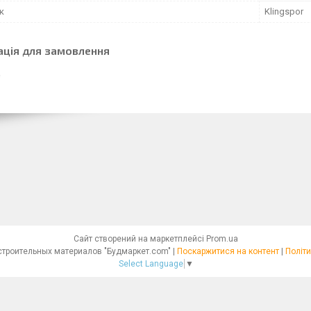
к
Klingspor
ація для замовлення
Сайт створений на маркетплейсі
Prom.ua
Интернет - магазин строительных материалов "Будмаркет.com" |
Поскаржитися на контент
|
Політи
Select Language
▼