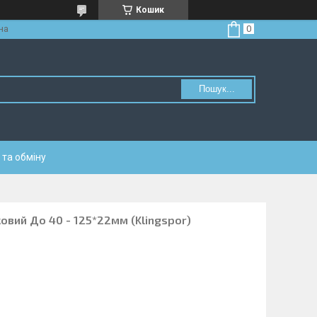
Кошик
на
Пошук...
та обміну
овий До 40 - 125*22мм (Klingspor)