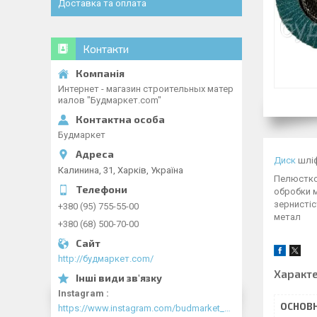
Доставка та оплата
Контакти
Интернет - магазин строительных матер
иалов "Будмаркет.com"
Будмаркет
Диск
шліф
Калинина, 31, Харків, Україна
Пелюстков
обробки м
зернистіс
+380 (95) 755-55-00
метал
+380 (68) 500-70-00
http://будмаркет.com/
Характ
Instagram
ОСНОВН
https://www.instagram.com/budmarket_com/