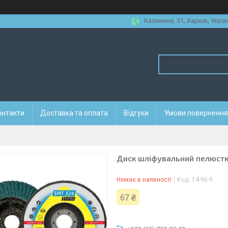
Калинина, 31, Харків, Украї
онтакти
Доставка та оплата
Відгуки
Умови повернення 
Диск шліфувальний пелюстк
Немає в наявності
Код:
14-96-9
67 ₴