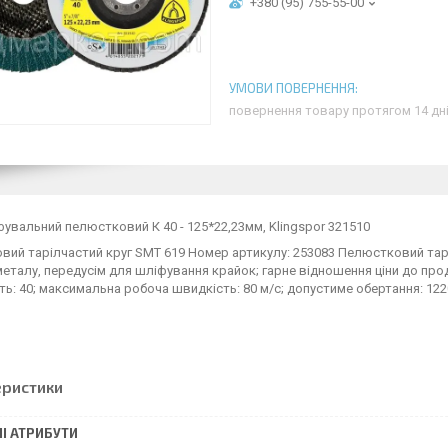
+380 (95) 755-55-00
повернення товару протягом 14 дн
увальний пелюстковий К 40 - 125*22,23мм, Klingspor 321510
ий тарілчастий круг SMT 619 Номер артикулу: 253083 Пелюстковий тар
еталу, передусім для шліфування крайок; гарне відношення ціни до проду
ть: 40; максимальна робоча швидкість: 80 м/с; допустиме обертання: 1220
еристики
І АТРИБУТИ