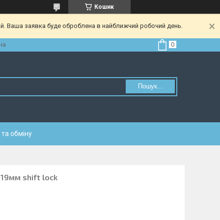
Кошик
ий. Ваша заявка буде оброблена в найближчий робочий день.
на
Пошук...
та обміну
19мм shift lock