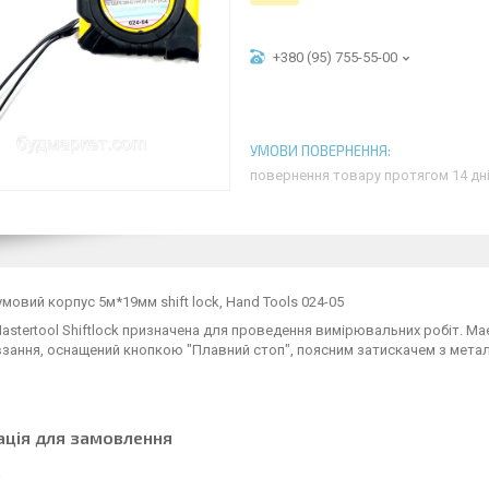
+380 (95) 755-55-00
повернення товару протягом 14 дн
умовий корпус 5м*19мм shift lock, Hand Tools 024-05
astertool Shiftlock призначена для проведення вимірювальних робіт. М
зання, оснащений кнопкою "Плавний стоп", поясним затискачем з металу 
ація для замовлення