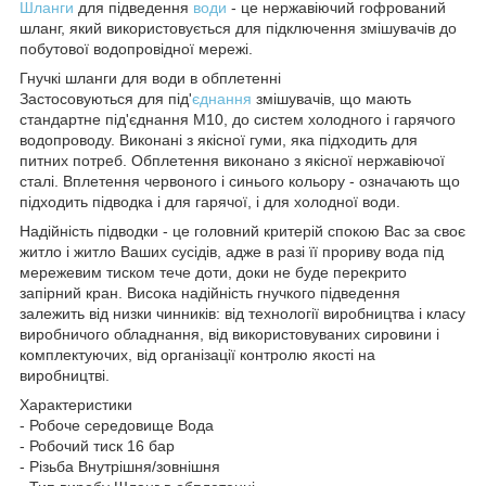
Шланги
для підведення
води
- це нержавіючий гофрований
шланг, який використовується для підключення змішувачів до
побутової водопровідної мережі.
Гнучкі шланги для води в обплетенні
Застосовуються для під'
єднання
змішувачів, що мають
стандартне під'єднання М10, до систем холодного і гарячого
водопроводу. Виконані з якісної гуми, яка підходить для
питних потреб. Обплетення виконано з якісної нержавіючої
сталі. Вплетення червоного і синього кольору - означають що
підходить підводка і для гарячої, і для холодної води.
Надійність підводки - це головний критерій спокою Вас за своє
житло і житло Ваших сусідів, адже в разі її прориву вода під
мережевим тиском тече доти, доки не буде перекрито
запірний кран. Висока надійність гнучкого підведення
залежить від низки чинників: від технології виробництва і класу
виробничого обладнання, від використовуваних сировини і
комплектуючих, від організації контролю якості на
виробництві.
Характеристики
- Робоче середовище Вода
- Робочий тиск 16 бар
- Різьба Внутрішня/зовнішня