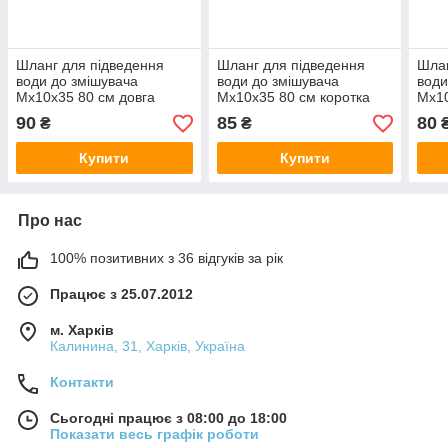
Шланг для підведення
Шланг для підведення
Шлан
води до змішувача
води до змішувача
води
Мх10х35 80 см довга
Мх10х35 80 см коротка
Мх10
HBD80
HBK80
HBD
90
85
80
₴
₴
Купити
Купити
Про нас
100% позитивних з 36 відгуків за рік
Працює з 25.07.2012
м. Харків
Калинина, 31, Харків, Україна
Контакти
Сьогодні працює з 08:00 до 18:00
Показати весь графік роботи