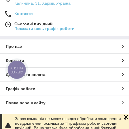
Калинина, 31, Харків, Україна
Контакти
Сьогодні вихідний
Показати весь графік роботи
Про нас
Контакти
КНОПКА
ЗВ'ЯЗКУ
Доставка та оплата
Графік роботи
Повна версія сайту
Сайт створено на маркетплейсі
Prom.ua
Зараз компанія не може швидко обробляти замовлення та
повідомлення, оскільки за її графіком роботи сьогодні
вихідний. Ваша заявка буде оброблена в найближчий