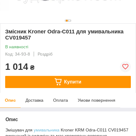
Змісник Kroner Odra-C011 для умивальника
CV019457
В наявності
Код: 34-93-8
Роздріб
1 014
₴
Купити
Опис
Доставка
Оплата
Умови повернення
Опис
Змішувач для
умивальника
Kroner KRM Odra-C011 CV019457
виконаний із силуміну та має хромовану поверхню.