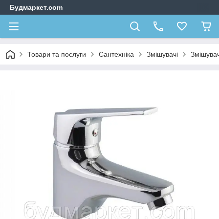
Будмаркет.com
Товари та послуги
Сантехніка
Змішувачі
Змішувач