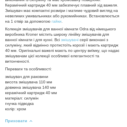
Керамічний картридж 40 мм забезпечує плавний хід важеля.
Змішувач має компактні розміри і матиме чудовий вигляд на
невеликих умивальниках або рукомийниках. Встановлюється
на 1 отвір за допомогою
гайки
.
Колекція змішувачів для ванної кімнати Odra від німецького
виробника Kroner містить широку лінійку змішувачів для
ванної кімнати і для кухні. Всі
змішувачі
серії виконані з
силуміну, який відмінно протистоїть корозії і мають картридж
40 мм. Оригінальні важелі мають по центру виїмку, що надає
змішувачам цієї колекції особливої елегантності та
витонченості.
Переваги та особливості:
змішувач для раковини
висота змішувача 110 мм
довжина змішувача 140 мм
керамічний картридж 40 мм
матеріал: силумін
гнучка підводка
колір: хром
Приховати