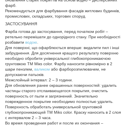
фарб.
Рекомендується для фарбування фасадів житлових будинків,
промислових, складських, торгових споруд.
ЗАСТОСУВАННЯ
Фарба готова до застосування, перед початком робіт –
ретельно перемішати до однорідного стану. При необхідності
розбавити
водою
.
Для поверхні, що офарблюється вперше: видалити пил і інші
забруднення. Для досягнення кращого результату поверхню
необхідно обробити універсальної глибокопроникаючою
грунтовкою ТМ Мікѕ color. Фарбу наносити рівномірно в 2
шари пензлем,
валиком
або фарборозпилювачем, не
допускаючи патьоків.
Межслойный інтервал: 2 – 3 години.
Для обновления ранее окрашенных поверхностей: удалить
частицы старого отслаивающегося покрытия, очистить
поверхность от пыли и загрязнений. Значительно
поврежденное покрытие необходимо полностью удалить.
Поверхность обработать универсальной грунтовкой
глубокопроникающей TM Miks color. Краску наносить в 2 слоя
с интервалом 2 – 3 часа.
Во время проведения работ и после их окончания –