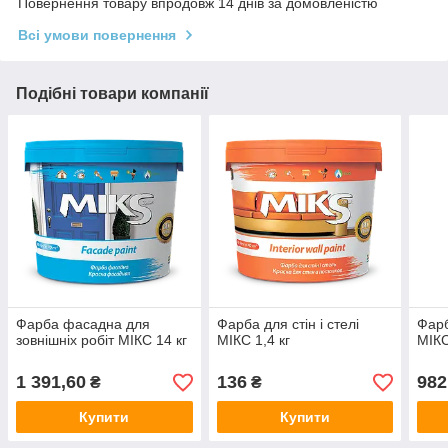
Повернення товару впродовж 14 днів за домовленістю
Всі умови повернення
Подібні товари компанії
Фарба фасадна для
Фарба для стін і стелі
Фарб
зовнішніх робіт МІКС 14 кг
МІКС 1,4 кг
МІКС
1 391,60
136
982
₴
₴
Купити
Купити