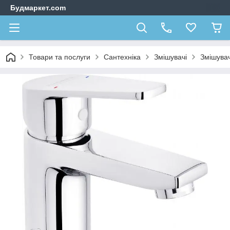
Будмаркет.com
Товари та послуги
Сантехніка
Змішувачі
Змішувач