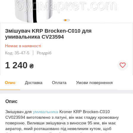
Змішувач KRP Brocken-C010 для
умивальника CV23594
Немає в наявності
Код: 35-47-5
Роздріб
1 240
₴
Опис
Доставка
Оплата
Умови повернення
Опис
Змішувач для
умивальника
Kroner KRP Brocken-C010
CV023594 виготовлено з латуні, він має гладку хромовану
поверхню. Виливши змішувача з виносом 95 мм, він має
аератор, який розташовано під невеликим кутом, щоб