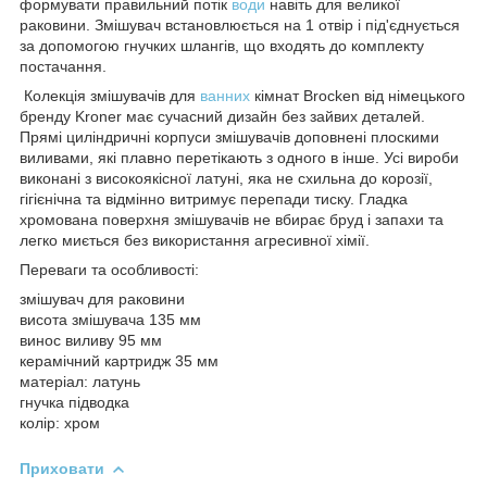
формувати правильний потік
води
навіть для великої
раковини. Змішувач встановлюється на 1 отвір і під'єднується
за допомогою гнучких шлангів, що входять до комплекту
постачання.
Колекція змішувачів для
ванних
кімнат Brocken від німецького
бренду Kroner має сучасний дизайн без зайвих деталей.
Прямі циліндричні корпуси змішувачів доповнені плоскими
виливами, які плавно перетікають з одного в інше. Усі вироби
виконані з високоякісної латуні, яка не схильна до корозії,
гігієнічна та відмінно витримує перепади тиску. Гладка
хромована поверхня змішувачів не вбирає бруд і запахи та
легко миється без використання агресивної хімії.
Переваги та особливості:
змішувач для раковини
висота змішувача 135 мм
винос виливу 95 мм
керамічний картридж 35 мм
матеріал: латунь
гнучка підводка
колір: хром
Приховати