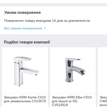
Умови повернення
Повернення товару впродовж 14 днів за домовленістю
Всі умови повернення
Подібні товари компанії
Змішувач KRM Kante-C010
Змішувач KRM Elbe-C010
Зміш
для умивальника CV23579
для мушлі (к.35)
CW0
CV014918
моно