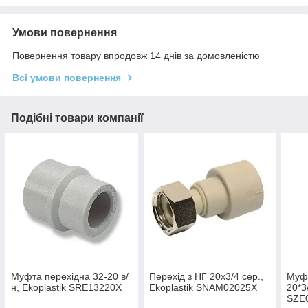
Умови повернення
Повернення товару впродовж 14 днів за домовленістю
Всі умови повернення
Подібні товари компанії
Муфта перехідна 32-20 в/
Перехід з НГ 20x3/4 сер.,
Муф
н, Ekoplastik SRE13220X
Ekoplastik SNAM02025X
20*3
SZE