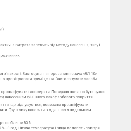
I)
 Практична витрата залежить від методу нанесення, типу і
, розчинник
ої в`язкості. Застосування порозаповнювача «ВЛ-10»
ельно провітрювати приміщення. Застосовувати засоби
ь, прошліфувати і знежирити. Поверхня повинна бути сухою
ред нанесенням фінішного лакофарбового покриття.
иття, що відлущується, поверхню прошліфувати
ити. Ґрунтовку наносити в один шар з подальшим
тря не більше 80 %
5 % - 3 год. Нижча температура і вища вологість повітря