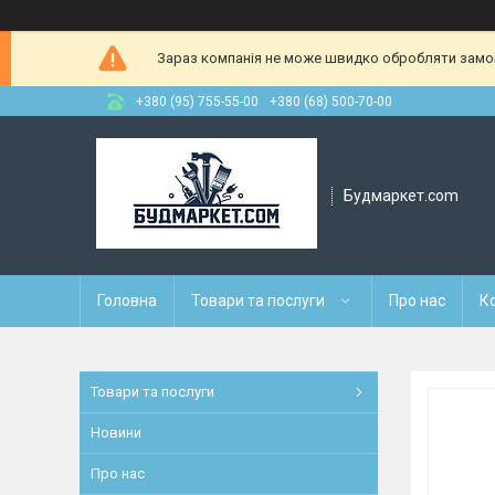
Зараз компанія не може швидко обробляти замовл
+380 (95) 755-55-00
+380 (68) 500-70-00
Будмаркет.com
Головна
Товари та послуги
Про нас
К
Товари та послуги
Новини
Про нас