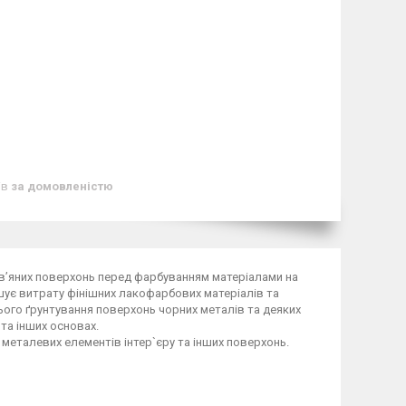
ів
за домовленістю
в’яних поверхонь перед фарбуванням матеріалами на
ншує витрату фінішних лакофарбових матеріалів та
нього ґрунтування поверхонь чорних металів та деяких
та інших основах.
металевих елементів інтер`єру та інших поверхонь.