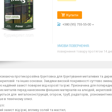
Купити
+380 (95) 755-55-00
повернення товару протягом 14 дн
сихаюча протикорозійна ґрунтовка для ґрунтування металевих та дере
 акриловій та інших основах. Завдяки високій покривності суттєво зме
є надійний захист поверхні від корозії та іржі. Призначена для поперед
х металів перед нанесенням фінішних матеріалів на алкідній, акриловій 
ється для металоконструкцій, огорож, труб, радіаторів, різноманітних 
е в технічному описі.
сті:
й захист від іржі, впливу солей та мастил;