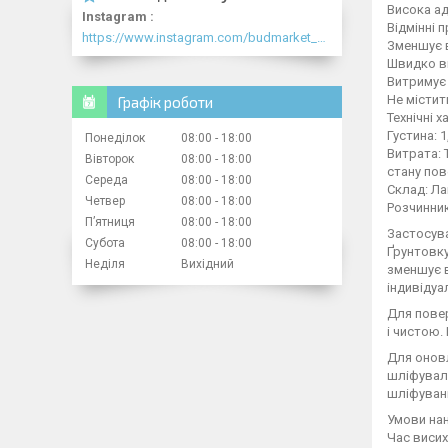
Висока ад
Instagram
Відмінні 
https://www.instagram.com/budmarket_com/
Зменшує в
Швидко ви
Витримує 
Не містит
Графік роботи
Технічні 
Густина: 1
Понеділок
08:00
18:00
Витрата: 
Вівторок
08:00
18:00
стану пов
Середа
08:00
18:00
Склад: Ла
Четвер
08:00
18:00
Розчинник
Пʼятниця
08:00
18:00
Застосув
Субота
08:00
18:00
Ґрунтовку
Неділя
Вихідний
зменшує 
індивідуа
Для повер
і чистою.
Для онов
шліфувал
шліфуван
Умови нан
Час висих