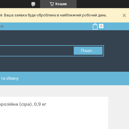
Кошик
ий. Ваша заявка буде оброблена в найближчий робочий день.
на
Пошук...
та обміну
озійна (сіра), 0,9 кг