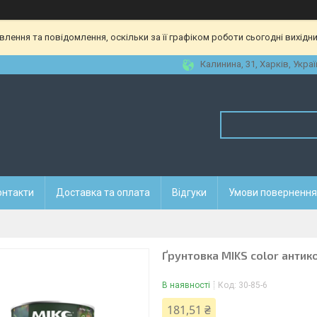
ення та повідомлення, оскільки за її графіком роботи сьогодні вихідн
Калинина, 31, Харків, Украї
онтакти
Доставка та оплата
Відгуки
Умови повернення 
Ґрунтовка МIKS сolor антикор
В наявності
Код:
30-85-6
181,51 ₴