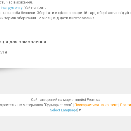
ть час висихання.
я
інструменту
: Уайт-спірит.
я та засоби безпеки: Зберігати в щільно закритій тарі, оберігаючи від дії
ий термін зберігання 12 місяці від дати виготовлення.
ація для замовлення
51 ₴
Сайт створений на маркетплейсі
Prom.ua
Интернет - магазин строительных материалов "Будмаркет.com" |
Поскаржитися на контент
|
Політи
Select Language
▼