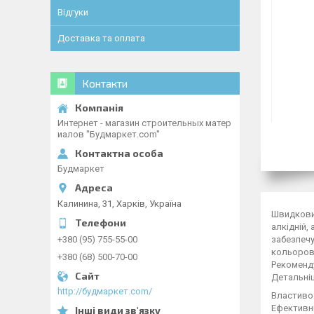
Відгуки
Доставка та оплата
Контакти
Интернет - магазин строительных матер
иалов "Будмаркет.com"
Будмаркет
Калинина, 31, Харків, Україна
Швидкови
алкідній,
забезпечу
+380 (95) 755-55-00
кольорови
+380 (68) 500-70-00
Рекоменду
Детальніш
http://будмаркет.com/
Властиво
Ефективни