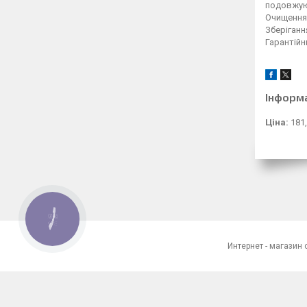
подовжую
Очищенн
Зберіганн
Гарантійн
Інформ
Ціна:
181,
КНОПКА
ЗВ'ЯЗКУ