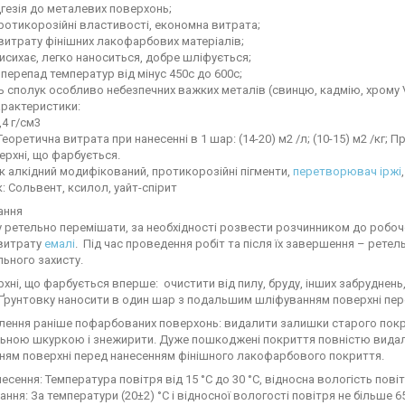
гезія до металевих поверхонь;
протикорозійні властивості, економна витрата;
итрату фінішних лакофарбових матеріалів;
сихає, легко наноситься, добре шліфується;
перепад температур від мінус 450с до 600с;
ь сполук особливо небезпечних важких металів (свинцю, кадмію, хрому V
характеристики:
,4 г/см3
Теоретична витрата при нанесенні в 1 шар: (14-20) м2 /л; (10-15) м2 /кг;
ерхні, що фарбується.
к алкідний модифікований, протикорозійні пігменти,
перетворювач іржі
: Сольвент, ксилол, уайт-спірит
ання
 ретельно перемішати, за необхідності розвести розчинником до робоч
витрату
емалі
. Під час проведення робіт та після їх завершення – рет
льного захисту.
хні, що фарбується вперше: очистити від пилу, бруду, інших забруднен
 Ґрунтовку наносити в один шар з подальшим шліфуванням поверхні пе
лення раніше пофарбованих поверхонь: видалити залишки старого покр
ьною шкуркою і знежирити. Дуже пошкоджені покриття повністю видал
ням поверхні перед нанесенням фінішного лакофарбового покриття.
есення: Температура повітря від 15 °С до 30 °С, відносна вологість пові
ання: За температури (20±2) °С і відносної вологості повітря не більше 6