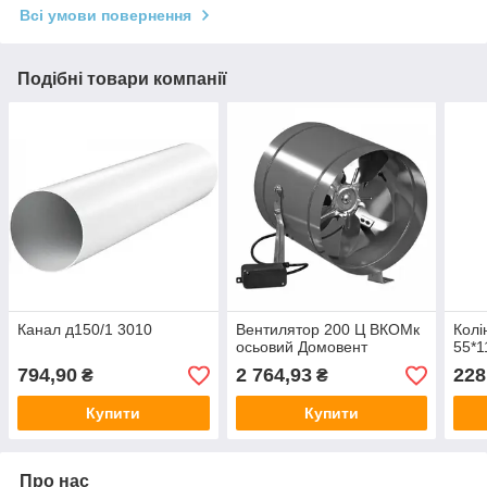
Всі умови повернення
Подібні товари компанії
Канал д150/1 3010
Вентилятор 200 Ц ВКОМк
Колі
осьовий Домовент
55*1
794,90
2 764,93
228
₴
₴
Купити
Купити
Про нас