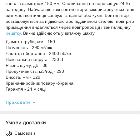
каналів діаметром 150 мм. Споживання не перевищує 24 Вт
на годину. Найчастіше такі вентилятори використовуються для
витяжної вентиляції санвузлів, ванної або кухні. Вентилятор
розташовується за підвісною або підшивною стелею, повітря з
приміщення видаляється через повітропровід і вентиляційну
решітку
. Викид здійснюють у витяжну шахту.
Діаметр труби, мм - 150
Потужність - 290 м³/рік
Частота обертання - 2400 об/хв
Номінальна напруга - 230 В
Рівень шуму, дБ - 38
Продуктивність, м3/год - 290
Висота, мм - 129
Країна-виробник товару -Україна
Гарантія - 24 місяці
Приховати
Умови доставки
Самовивіз