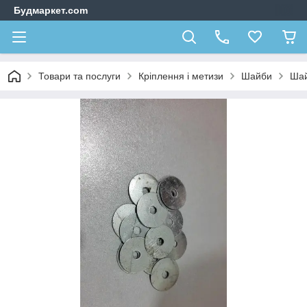
Будмаркет.com
Товари та послуги
Кріплення і метизи
Шайби
Шай