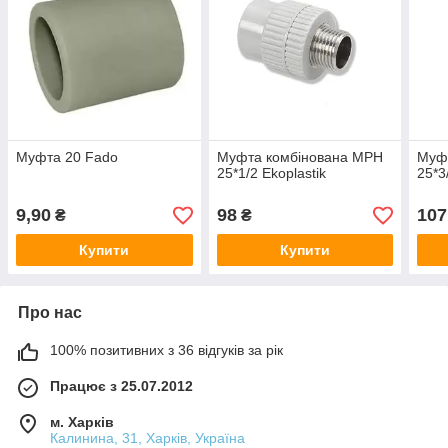
Муфта 20 Fado
Муфта комбінована МРН
Муф
25*1/2 Ekoplastik
25*3
9,90
98
107
₴
₴
Купити
Купити
Про нас
100% позитивних з 36 відгуків за рік
Працює з 25.07.2012
м. Харків
Калинина, 31, Харків, Україна