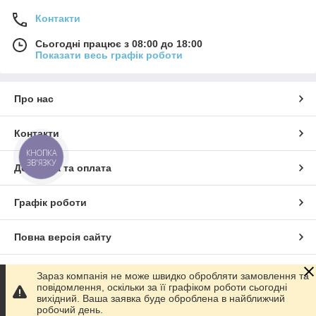
Контакти
Сьогодні працює з 08:00 до 18:00
Показати весь графік роботи
Про нас
Контакти
КНОПКА
ЗВ'ЯЗКУ
Доставка та оплата
Графік роботи
Повна версія сайту
Сайт створено на маркетплейсі
Prom.ua
Зараз компанія не може швидко обробляти замовлення та
повідомлення, оскільки за її графіком роботи сьогодні
вихідний. Ваша заявка буде оброблена в найближчий
Політика конфіденційності
робочий день.