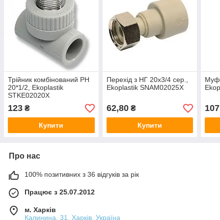
Трійник комбінований РН
Перехід з НГ 20x3/4 сер.,
Муфт
20*1/2, Ekoplastik
Ekoplastik SNAM02025X
Ekop
STKE02020X
123
62,80
107
₴
₴
Купити
Купити
Про нас
100% позитивних з 36 відгуків за рік
Працює з 25.07.2012
м. Харків
Калинина, 31, Харків, Україна