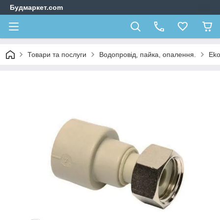
Будмаркет.com
Товари та послуги
Водопровід, пайка, опалення.
Eko