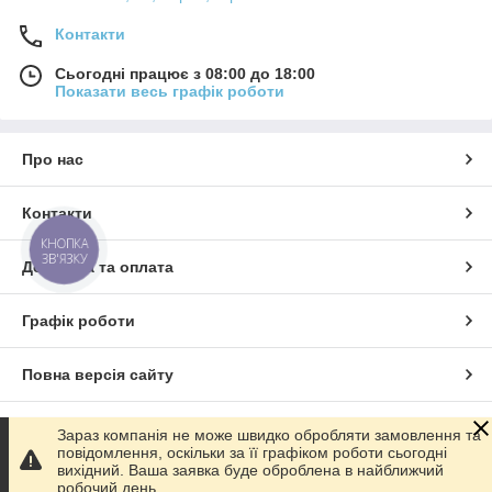
Контакти
Сьогодні працює з 08:00 до 18:00
Показати весь графік роботи
Про нас
Контакти
КНОПКА
ЗВ'ЯЗКУ
Доставка та оплата
Графік роботи
Повна версія сайту
Сайт створено на маркетплейсі
Prom.ua
Зараз компанія не може швидко обробляти замовлення та
повідомлення, оскільки за її графіком роботи сьогодні
вихідний. Ваша заявка буде оброблена в найближчий
Політика конфіденційності
робочий день.