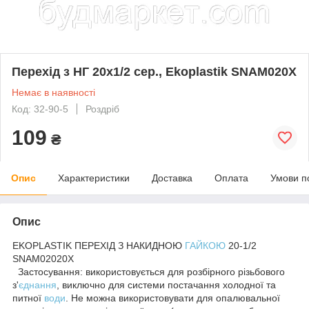
Перехід з НГ 20х1/2 сер., Ekoplastik SNAM020X
Немає в наявності
Код: 32-90-5
Роздріб
109
₴
Опис
Характеристики
Доставка
Оплата
Умови п
Опис
EKOPLASTIK ПЕРЕХІД З НАКИДНОЮ
ГАЙКОЮ
20-1/2
SNAM02020X
Застосування: використовується для розбірного різьбового
з'
єднання
, виключно для системи постачання холодної та
питної
води
. Не можна використовувати для опалювальної