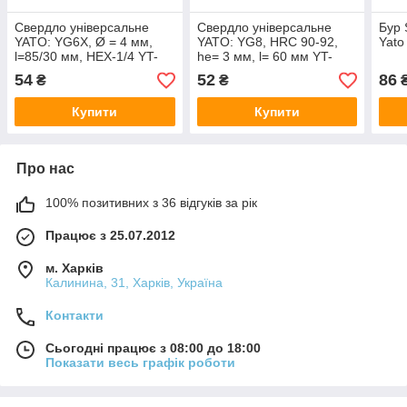
Свердло універсальне
Свердло універсальне
Бур 
YATO: YG6X, Ø = 4 мм,
YATO: YG8, HRC 90-92,
Yato
l=85/30 мм, HEX-1/4 YT-
he= 3 мм, l= 60 мм YT-
44781
43940
54
52
86
₴
₴
Купити
Купити
Про нас
100% позитивних з 36 відгуків за рік
Працює з 25.07.2012
м. Харків
Калинина, 31, Харків, Україна
Контакти
Сьогодні працює з 08:00 до 18:00
Показати весь графік роботи