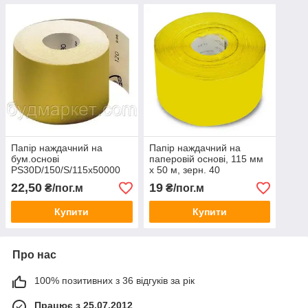
Папір наждачний на
Папір наждачний на
бум.основі
паперовій основі, 115 мм
PS30D/150/S/115x50000
х 50 м, зерн. 40
KLINGSPOR 174092
22,50
19
₴/пог.м
₴/пог.м
Купити
Купити
Про нас
100% позитивних з 36 відгуків за рік
Працює з 25.07.2012