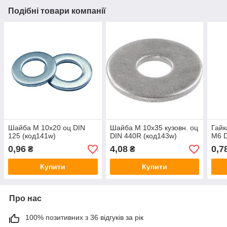
Подібні товари компанії
Шайба М 10х20 оц DIN
Шайба М 10х35 кузовн. оц
Гайк
125 (код141w)
DIN 440R (код143w)
М6 D
0,96
4,08
0,7
₴
₴
Купити
Купити
Про нас
100% позитивних з 36 відгуків за рік