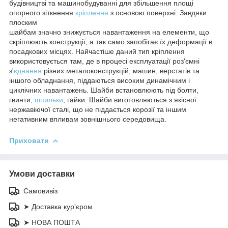
будівництві та машинобудуванні для збільшення площі
опорного зіткнення
кріплення
з основою поверхні. Завдяки
плоским
шайбам значно знижується навантаження на елементи, що
скріплюють конструкції, а так само запобігає їх деформації в
посадкових місцях. Найчастіше даний тип кріплення
використовується там, де в процесі експлуатації роз'ємні
з'
єднання
різних металоконструкцій, машин, верстатів та
іншого обладнання, піддаються високим динамічним і
циклічних навантажень. Шайби встановлюють під болти,
гвинти,
шпильки
, гайки. Шайби виготовляються з якісної
нержавіючої сталі, що не піддається корозії та іншим
негативним впливам зовнішнього середовища.
Приховати
Умови доставки
Самовивіз
➤ Доставка кур'єром
➤ НОВА ПОШТА