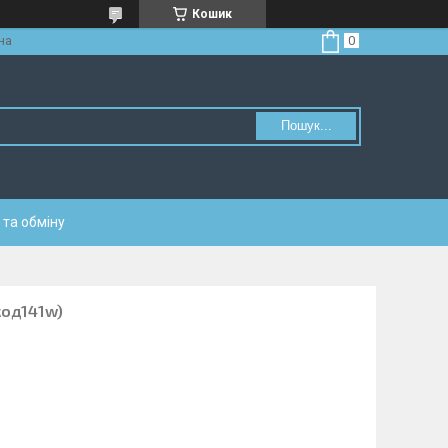
Кошик
на
Пошук...
та обміну
код141w)