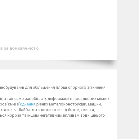
ів
за домовленістю
нобудуванні для збільшення площі опорного зіткнення
а так само запобігає їх деформації в посадкових місцях.
роз'ємні з'
єднання
різних металоконструкцій, машин,
антажень. Шайби встановлюють під болти, гвинти,
ється корозії та іншим негативним впливам зовнішнього