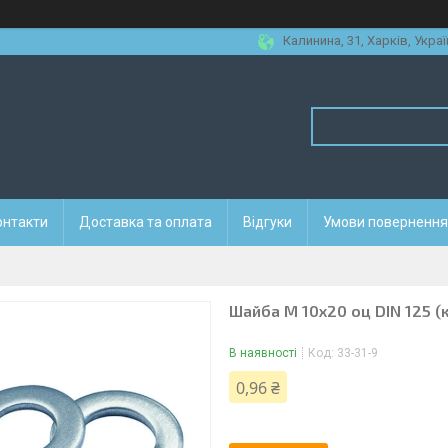
Калинина, 31, Харків, Украї
онтакти
Доставка та оплата
Відгуки
Умови повернення 
Шайба М 10х20 оц DIN 125 (
В наявності
Код:
33-31-9
0,96 ₴