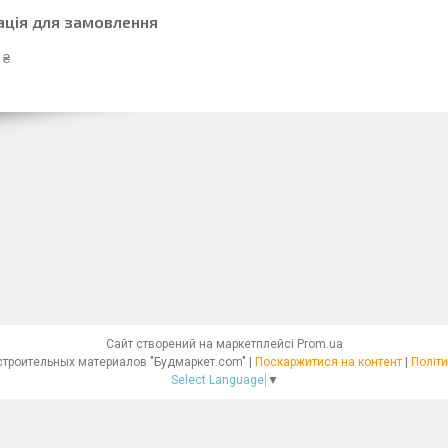
ація для замовлення
 ₴
Сайт створений на маркетплейсі
Prom.ua
Интернет - магазин строительных материалов "Будмаркет.com" |
Поскаржитися на контент
|
Політи
Select Language
▼