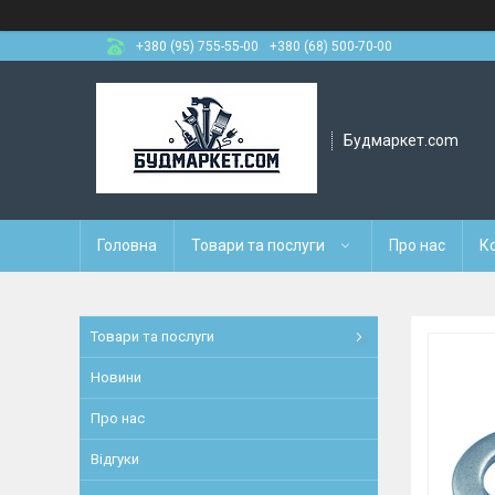
+380 (95) 755-55-00
+380 (68) 500-70-00
Будмаркет.com
Головна
Товари та послуги
Про нас
К
Товари та послуги
Новини
Про нас
Відгуки