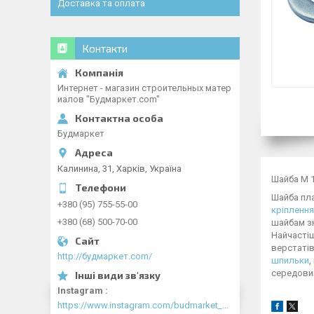
Доставка та оплата
Контакти
Интернет - магазин строительных матер
иалов "Будмаркет.com"
Будмаркет
Калинина, 31, Харків, Україна
Шайба М 1
Шайба пла
+380 (95) 755-55-00
кріплення
+380 (68) 500-70-00
шайбам зн
Найчастіш
верстатів
http://будмаркет.com/
шпильки
,
середови
Instagram
https://www.instagram.com/budmarket_com/