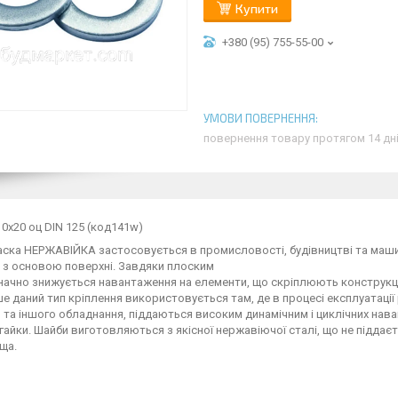
Купити
+380 (95) 755-55-00
повернення товару протягом 14 дн
0х20 оц DIN 125 (код141w)
ска НЕРЖАВІЙКА застосовується в промисловості, будівництві та маши
з основою поверхні. Завдяки плоским
ачно знижується навантаження на елементи, що скріплюють конструкції, 
е даний тип кріплення використовується там, де в процесі експлуатації 
 та іншого обладнання, піддаються високим динамічним і циклічних нав
 гайки. Шайби виготовляються з якісної нержавіючої сталі, що не підда
ща.