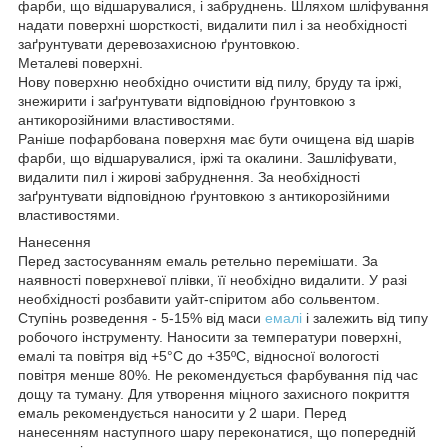
фарби, що відшарувалися, і забруднень. Шляхом шліфування
надати поверхні шорсткості, видалити пил і за необхідності
заґрунтувати деревозахисною ґрунтовкою.
Металеві поверхні.
Нову поверхню необхідно очистити від пилу, бруду та іржі,
знежирити і заґрунтувати відповідною ґрунтовкою з
антикорозійними властивостями.
Раніше пофарбована поверхня має бути очищена від шарів
фарби, що відшарувалися, іржі та окалини. Зашліфувати,
видалити пил і жирові забруднення. За необхідності
заґрунтувати відповідною ґрунтовкою з антикорозійними
властивостями.
Нанесення
Перед застосуванням емаль ретельно перемішати. За
наявності поверхневої плівки, її необхідно видалити. У разі
необхідності розбавити уайт-спіритом або сольвентом.
Ступінь розведення - 5-15% від маси
емалі
і залежить від типу
робочого інструменту. Наносити за температури поверхні,
емалі та повітря від +5°C до +35ºС, відносної вологості
повітря менше 80%. Не рекомендується фарбування під час
дощу та туману. Для утворення міцного захисного покриття
емаль рекомендується наносити у 2 шари. Перед
нанесенням наступного шару переконатися, що попередній