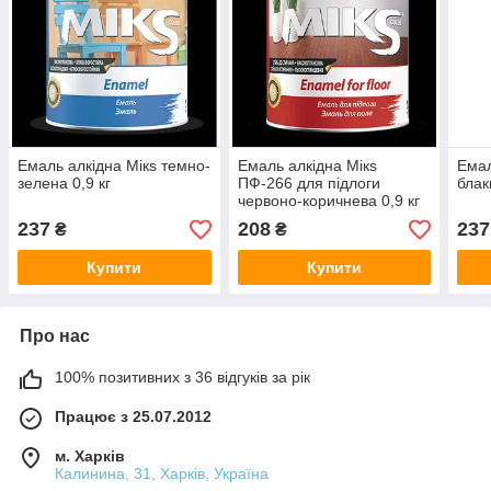
Емаль алкідна Мікѕ темно-
Емаль алкідна Мікѕ
Емал
зелена 0,9 кг
ПФ-266 для підлоги
блак
червоно-коричнева 0,9 кг
237
208
237
₴
₴
Купити
Купити
Про нас
100% позитивних з 36 відгуків за рік
Працює з 25.07.2012
м. Харків
Калинина, 31, Харків, Україна