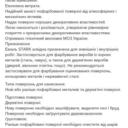
Легке нанесення.
Економна витрата.
Надійний захист пофарбованої поверхні від атмосферних і
механічних впливів.
Надає поверхні хороших декоративних властивостей.
Легко наноситься і розтікається, утворюючи рівномірне
покриття з прекрасними декоративними властивостями.
Отримано гігієнічний висновок МОЗ України.
Призначення
Емаль STARK алкідна призначена для зовнішніх і внутрішніх
робіт. Застосовується для фарбування виробів із чорних
металів (сталь, чавун), а також для дерев'яних виробів
(дверей, віконних плетінь тощо). Не рекомендується
застосовувати для фарбування оцинкованих поверхонь,
кольорових металів і нержавіючої сталі.
Типи поверхонь для нанесення.
Нові або раніше пофарбовані металеві та дерев'яні поверхні.
Підготовка поверхні.
Дерев'яні поверхні.
Нову поверхню необхідно зашліфувати, видалити пил і бруд.
Поверхню необхідно заґрунтувати деревозахисною
ґрунтовкою.
Раніше пофарбовані поверхні необхідно очистити від шарів