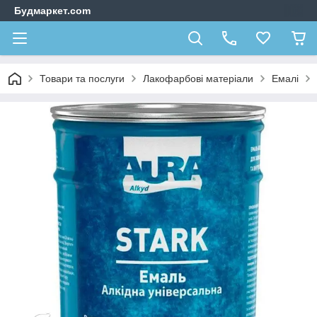
Будмаркет.com
Товари та послуги
Лакофарбові матеріали
Емалі