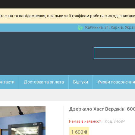
ення та повідомлення, оскільки за її графіком роботи сьогодні вихідн
Калинина, 31, Харків, Украї
онтакти
Доставка та оплата
Відгуки
Умови повернення 
Дзеркало Хаст Верджіні 600
Немає в наявності
Код:
34-58-1
1 600 ₴