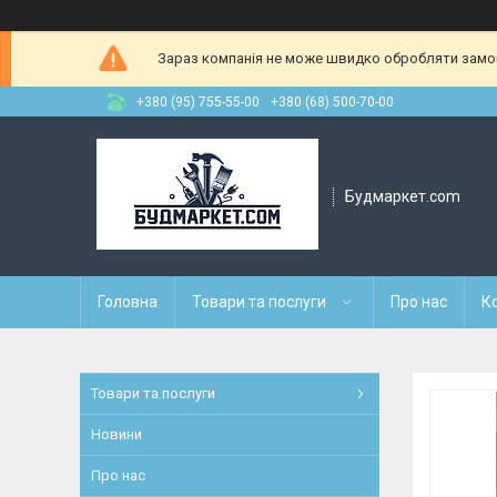
Зараз компанія не може швидко обробляти замовл
+380 (95) 755-55-00
+380 (68) 500-70-00
Будмаркет.com
Головна
Товари та послуги
Про нас
К
Товари та послуги
Новини
Про нас