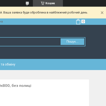
Кошик
ий. Ваша заявка буде оброблена в найближчий робочий день.
на
Пошук...
та обміну
х800, без полиці