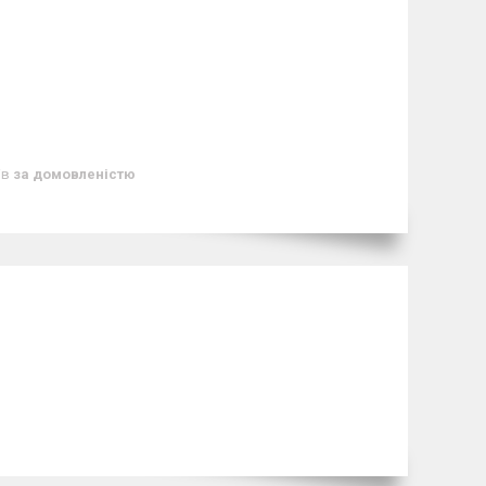
ів
за домовленістю