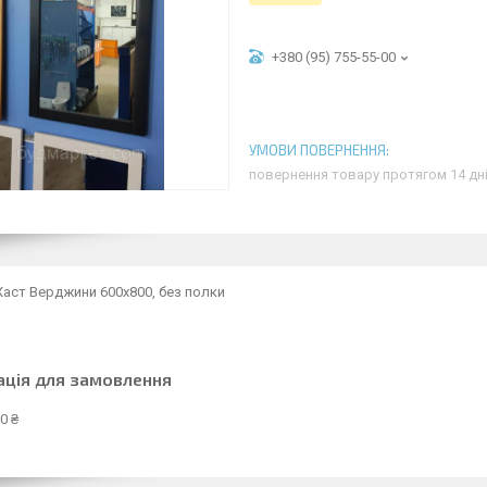
+380 (95) 755-55-00
повернення товару протягом 14 дн
аст Верджини 600х800, без полки
ація для замовлення
0 ₴