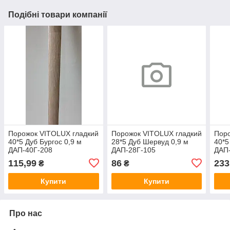
Подібні товари компанії
Порожок VITOLUX гладкий
Порожок VITOLUX гладкий
Поро
40*5 Дуб Бургос 0,9 м
28*5 Дуб Шервуд 0,9 м
40*5
ДАП-40Г-208
ДАП-28Г-105
ДАП
115,99
86
233
₴
₴
Купити
Купити
Про нас