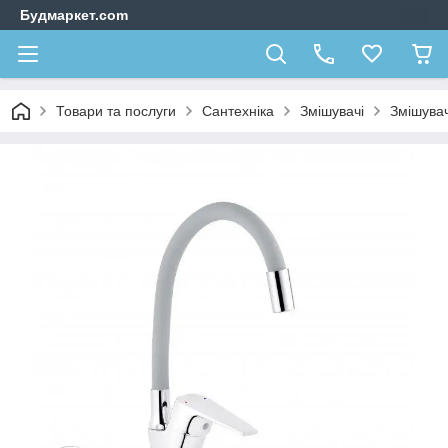
Будмаркет.com
Товари та послуги
Сантехніка
Змішувачі
Змішувач