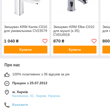
Змішувач KRM Kante-C010
Змішувач KRM Elbe-C010
Зміш
для умивальника CV23579
для мушлі (к.35)
для 
CV014918
1 040
870
800
₴
₴
Купити
Купити
Про нас
100% позитивних з 36 відгуків за рік
Працює з 25.07.2012
м. Харків
Калинина, 31, Харків, Україна
Контакти