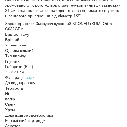
хромованого і сірого кольору, має гнучкий виливши завдовжки
21 см, і встановлюється на один отвір за допомогою гнучкого
шлангового приєднання під діаметр 1/2".
Характеристики Змішувач кухонний KRONER (KRM) Odra-
C032GRA
Вид монтажу
Врізний
Управління
Одноважільний
Тип виливу
Гнучкий
Габарити (ВхГ)
33 х 21 см
Фільтрація
води
До водопроводу
Термостат
Ні
Колір
Сірий
Хром
Додаткові характеристики
Керамічний картридж
Аератор