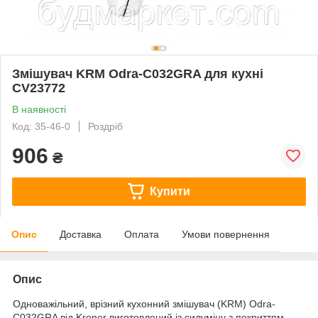
Змішувач KRM Odra-C032GRA для кухні
CV23772
В наявності
Код: 35-46-0
Роздріб
906
₴
Купити
Опис
Доставка
Оплата
Умови повернення
Опис
Одноважільний, врізний кухонний змішувач (KRM) Odra-
C032GRA від Kroner виготовлений із силуміну з покриттям