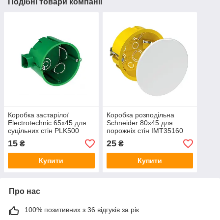
Подібні товари компанії
Коробка застарілої
Коробка розподільна
Electrotechnic 65x45 для
Schneider 80х45 для
суцільних стін PLK500
порожніх стін IMT35160
MB001
15
25
₴
₴
Купити
Купити
Про нас
100% позитивних з 36 відгуків за рік