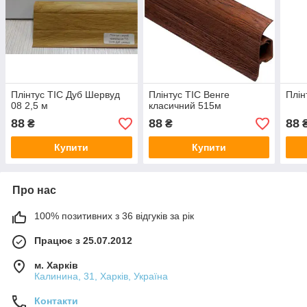
Плінтус ТІС Дуб Шервуд
Плінтус ТIC Венге
Плін
08 2,5 м
класичний 515м
88
88
88
₴
₴
Купити
Купити
Про нас
100% позитивних з 36 відгуків за рік
Працює з 25.07.2012
м. Харків
Калинина, 31, Харків, Україна
Контакти