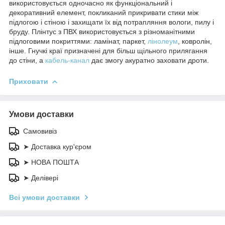
використовується одночасно як функціональний і
декоративний елемент, покликаний прикривати стики між
підлогою і стіною і захищати їх від потрапляння вологи, пилу і
бруду. Плінтус з ПВХ використовується з різноманітними
підлоговими покриттями: ламінат, паркет,
лінолеум
, ковролін,
інше. Гнучкі краї призначені для більш щільного прилягання
до стіни, а
кабель-канал
дає змогу акуратно заховати дроти.
Приховати
Умови доставки
Самовивіз
➤ Доставка кур'єром
➤ НОВА ПОШТА
➤ Делівері
Всі умови доставки