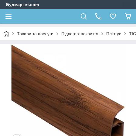
Будмаркет.com
Товари та послуги
Підлогові покриття
Плінтус
ТIС