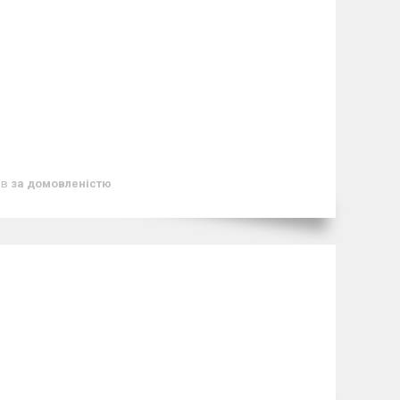
ів
за домовленістю