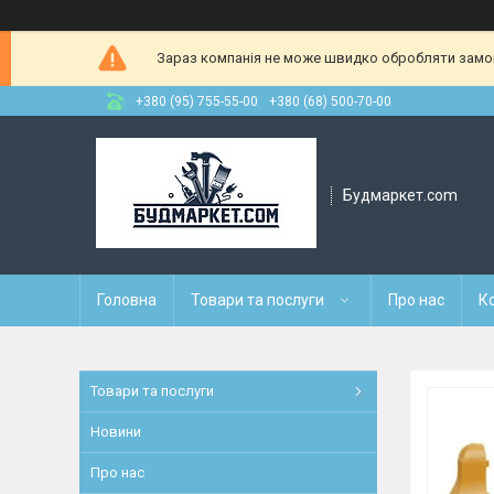
Зараз компанія не може швидко обробляти замовл
+380 (95) 755-55-00
+380 (68) 500-70-00
Будмаркет.com
Головна
Товари та послуги
Про нас
К
Товари та послуги
Новини
Про нас