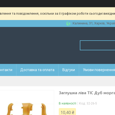
ення та повідомлення, оскільки за її графіком роботи сьогодні вихідн
Калинина, 31, Харків, Украї
онтакти
Доставка та оплата
Відгуки
Умови повернення 
Заглушка ліва ТІС Дуб морг
В наявності
Код:
32-26-5
10,40 ₴