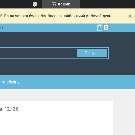
Кошик
ий. Ваша заявка буде оброблена в найближчий робочий день.
на
Пошук...
та обміну
ан 12/26