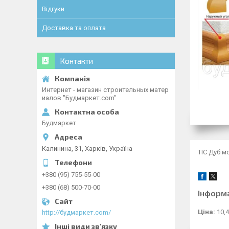
Відгуки
Доставка та оплата
Контакти
Интернет - магазин строительных матер
иалов "Будмаркет.com"
Будмаркет
Калинина, 31, Харків, Україна
TIС Дуб м
+380 (95) 755-55-00
+380 (68) 500-70-00
Інформ
Ціна:
10,4
http://будмаркет.com/