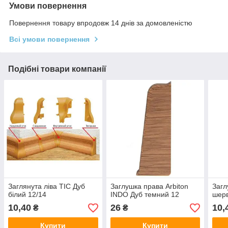
Умови повернення
Повернення товару впродовж 14 днів за домовленістю
Всі умови повернення
Подібні товари компанії
Заглянута ліва ТIС Дуб
Заглушка права Arbiton
Загл
білий 12/14
INDO Дуб темний 12
шерв
10,40
26
10,
₴
₴
Купити
Купити