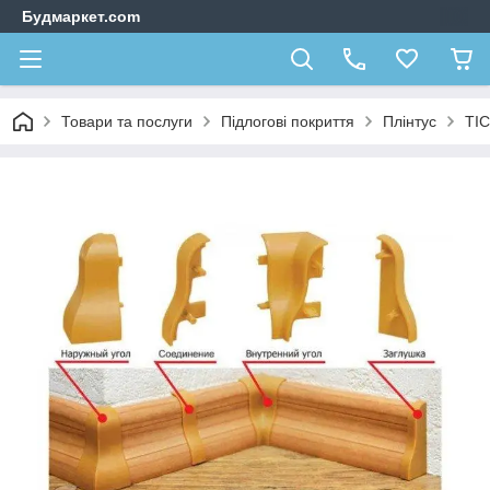
Будмаркет.com
Товари та послуги
Підлогові покриття
Плінтус
ТIС