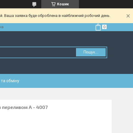
Кошик
ий. Ваша заявка буде оброблена в найближчий робочий день.
на
Пошук...
та обміну
з переливом А - 4007