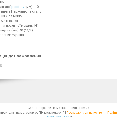
9866
зливної
решітки
(мм) 110
 гвинта Нержавіюча сталь
ння Для мийки
 WATERSTAL
ння пральної машини Ні
ипуску (мм) 40 (11/2)
робник Україна
ація для замовлення
 ₴
Сайт створений на маркетплейсі
Prom.ua
Интернет - магазин строительных материалов "Будмаркет.com" |
Поскаржитися на контент
|
Політи