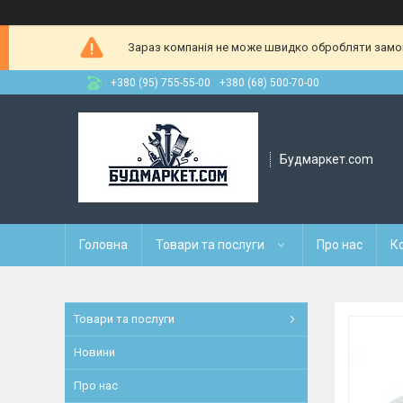
Зараз компанія не може швидко обробляти замовл
+380 (95) 755-55-00
+380 (68) 500-70-00
Будмаркет.com
Головна
Товари та послуги
Про нас
К
Товари та послуги
Новини
Про нас