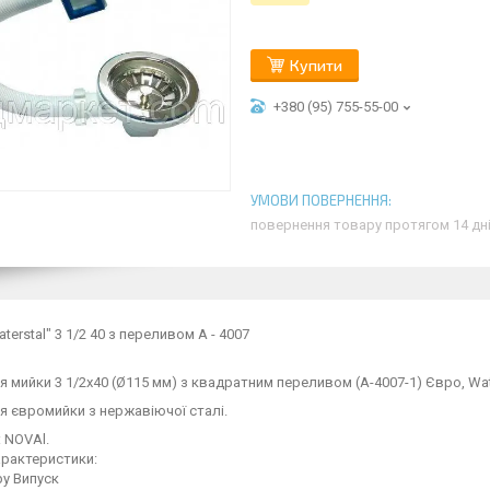
Купити
+380 (95) 755-55-00
повернення товару протягом 14 дн
terstal" 3 1/2 40 з переливом А - 4007
я мийки 3 1/2х40 (Ø115 мм) з квадратним переливом (А-4007-1) Євро, Wat
я євромийки з нержавіючої сталі.
 NOVAl.
характеристики:
у Випуск