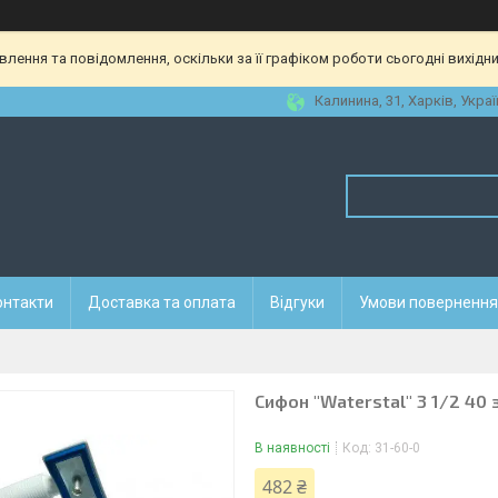
ення та повідомлення, оскільки за її графіком роботи сьогодні вихідн
Калинина, 31, Харків, Украї
онтакти
Доставка та оплата
Відгуки
Умови повернення 
Сифон "Waterstal" 3 1/2 40 
В наявності
Код:
31-60-0
482 ₴