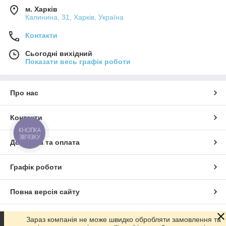
м. Харків
Калинина, 31, Харків, Україна
Контакти
Сьогодні вихідний
Показати весь графік роботи
Про нас
Контакти
КНОПКА
ЗВ'ЯЗКУ
Доставка та оплата
Графік роботи
Повна версія сайту
Сайт створено на маркетплейсі
Prom.ua
Зараз компанія не може швидко обробляти замовлення та