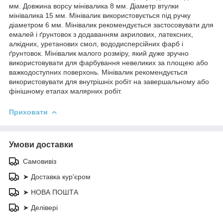
мм. Довжина ворсу мінівалика 8 мм. Діаметр втулки
мінівалика 15 мм. Мінівалик використовується під ручку
діаметром 6 мм. Мінівалик рекомендується застосовувати для
емалей і ґрунтовок з додаванням акрилових, латексних,
алкідних, уретанових смол, вододисперсійних фарб і
ґрунтовок. Мінівалик малого розміру, який дуже зручно
використовувати для фарбування невеликих за площею або
важкодоступних поверхонь. Мінівалик рекомендується
використовувати для внутрішніх робіт на завершальному або
фінішному етапах малярних робіт.
Приховати
Умови доставки
Самовивіз
➤ Доставка кур'єром
➤ НОВА ПОШТА
➤ Делівері