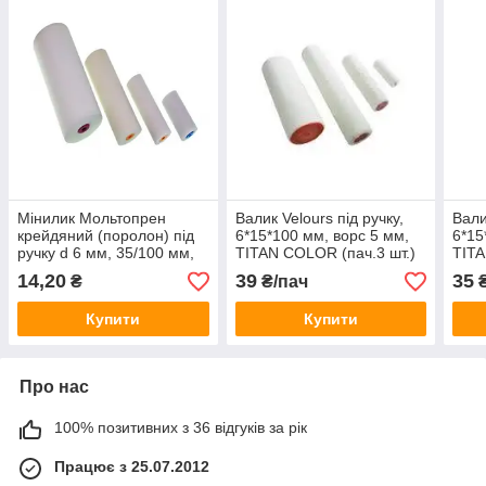
Мінилик Мольтопрен
Валик Velours під ручку,
Вали
крейдяний (поролон) під
6*15*100 мм, ворс 5 мм,
6*15
ручку d 6 мм, 35/100 мм,
TITAN COLOR (пач.3 шт.)
TITA
Favorit 02-030
14,20
39
35
₴
₴/пач
₴
Купити
Купити
Про нас
100% позитивних з 36 відгуків за рік
Працює з 25.07.2012