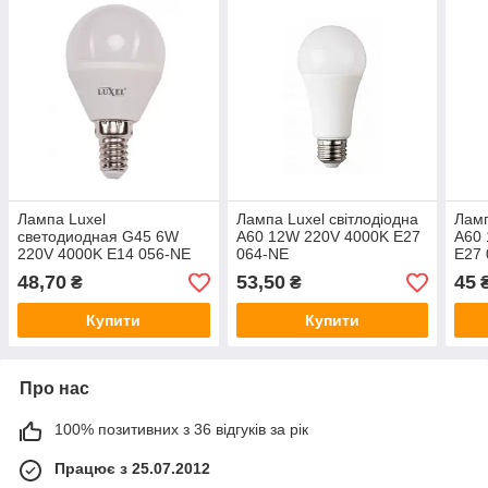
Лампа Luxel
Лампа Luxel світлодіодна
Ламп
светодиодная G45 6W
A60 12W 220V 4000K Е27
A60 
220V 4000K Е14 056-NE
064-NE
E27
48,70
53,50
45
₴
₴
Купити
Купити
Про нас
100% позитивних з 36 відгуків за рік
Працює з 25.07.2012