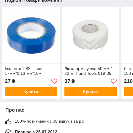
Подібні товари компанії
Ізолента ПВХ - синя
Лінта арміруюча 50 мм *
Лінт
17мм*0,13 мм*10м
20 м, Hand Tools 019-35
153 
27
37
210
₴
₴
Купити
Купити
Про нас
100% позитивних з 36 відгуків за рік
Працює з 25.07.2012