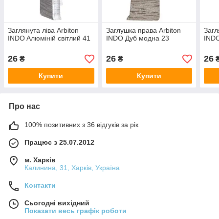
Заглянута ліва Arbiton
Заглушка права Arbiton
Загл
INDO Aлюміній світлий 41
INDO Дуб модна 23
INDO
26
26
26
₴
₴
Купити
Купити
Про нас
100% позитивних з 36 відгуків за рік
Працює з 25.07.2012
м. Харків
Калинина, 31, Харків, Україна
Контакти
Сьогодні вихідний
Показати весь графік роботи