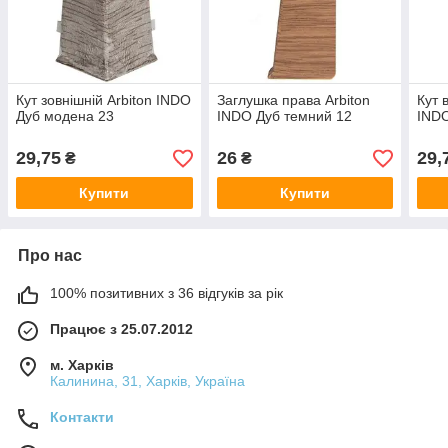
Кут зовнішній Arbiton INDO
Заглушка права Arbiton
Кут 
Дуб модена 23
INDO Дуб темний 12
INDO
29,75
26
29,
₴
₴
Купити
Купити
Про нас
100% позитивних з 36 відгуків за рік
Працює з 25.07.2012
м. Харків
Калинина, 31, Харків, Україна
Контакти