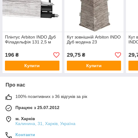
Плінтус Arbiton INDO Дуб
Кут зовнішній Arbiton INDO
Кут 
Філадельфія 131 2,5 м
Дуб модена 23
INDO
196
29,75
29,
₴
₴
Купити
Купити
Про нас
100% позитивних з 36 відгуків за рік
Працює з 25.07.2012
м. Харків
Калинина, 31, Харків, Україна
Контакти