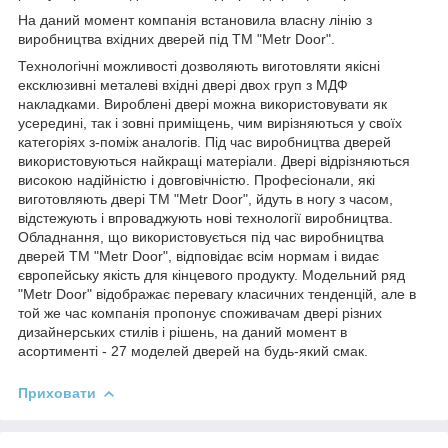
На даний момент компанія встановила власну лінію з
виробництва вхідних дверей під ТМ "Metr Door".
Технологічні можливості дозволяють виготовляти якісні
ексклюзивні металеві вхідні двері двох груп з МДФ
накладками. Вироблені двері можна використовувати як
усередині, так і зовні приміщень, чим вирізняються у своїх
категоріях з-поміж аналогів. Під час виробництва дверей
використовуються найкращі матеріали. Двері відрізняються
високою надійністю і довговічністю. Професіонали, які
виготовляють двері ТМ "Metr Door", йдуть в ногу з часом,
відстежують і впроваджують нові технології виробництва.
Обладнання, що використовується під час виробництва
дверей ТМ "Metr Door", відповідає всім нормам і видає
європейську якість для кінцевого продукту. Модельний ряд
"Metr Door" відображає перевагу класичних тенденцій, але в
той же час компанія пропонує споживачам двері різних
дизайнерських стилів і рішень, на даний момент в
асортименті - 27 моделей дверей на будь-який смак.
Приховати