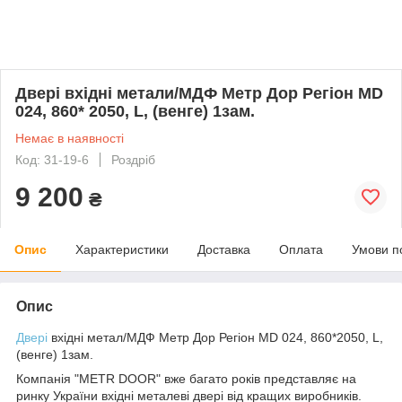
Двері вхідні метали/МДФ Метр Дор Регіон MD
024, 860* 2050, L, (венге) 1зам.
Немає в наявності
Код: 31-19-6
Роздріб
9 200
₴
Опис
Характеристики
Доставка
Оплата
Умови п
Опис
Двері
вхідні метал/МДФ Метр Дор Регіон MD 024, 860*2050, L,
(венге) 1зам.
Компанія "METR DOOR" вже багато років представляє на
ринку України вхідні металеві двері від кращих виробників.