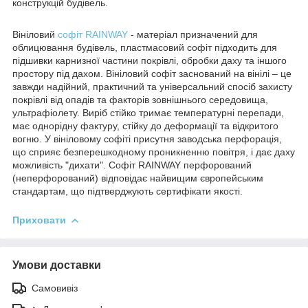
конструкцій будівель.
Вініловий
софіт RAINWAY
- матеріал призначений для
облицювання будівель, пластмасовий софіт підходить для
підшивки карнизної частини покрівлі, обробки даху та іншого
простору під дахом. Вініловий софіт заснований на вінілі – це
завжди надійний, практичний та універсальний спосіб захисту
покрівлі від опадів та факторів зовнішнього середовища,
ультрафіолету. Виріб стійко тримає температурні перепади,
має однорідну фактуру, стійку до деформації та відкритого
вогню. У вініловому софіті присутня заводська перфорація,
що сприяє безперешкодному проникненню повітря, і дає даху
можливість "дихати". Софіт RAINWAY перфорований
(неперфорований) відповідає найвищим європейським
стандартам, що підтверджують сертифікати якості.
Приховати
Умови доставки
Самовивіз