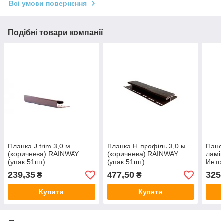
Всі умови повернення
Подібні товари компанії
Планка J-trim 3,0 м
Планка Н-профіль 3,0 м
Пане
(коричнева) RAINWAY
(коричнева) RAINWAY
лам
(упак.51шт)
(упак.51шт)
Инто
0,25
239,35
477,50
325
₴
₴
(упа
Купити
Купити