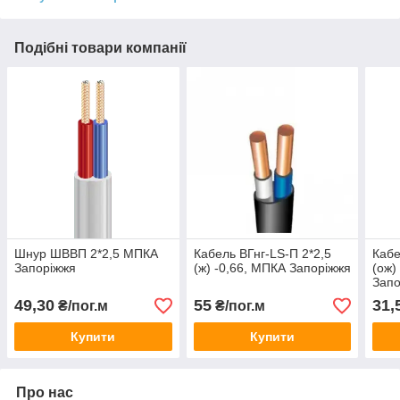
Подібні товари компанії
Шнур ШВВП 2*2,5 МПКА
Кабель ВГнг-LS-П 2*2,5
Кабе
Запоріжжя
(ж) -0,66, МПКА Запоріжжя
(ож)
Запо
49,30
55
31,
₴/пог.м
₴/пог.м
Купити
Купити
Про нас