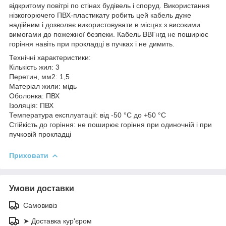
відкритому повітрі по стінах будівель і споруд. Використання
нізкогорючего ПВХ-пластикату робить цей кабель дуже
надійним і дозволяє використовувати в місцях з високими
вимогами до пожежної безпеки. Кабель ВВГнгд не поширює
горіння навіть при прокладці в пучках і не димить.
Технічні характеристики:
Кількість жил: 3
Перетин, мм2: 1,5
Матеріал жили: мідь
Оболонка: ПВХ
Ізоляція: ПВХ
Температура експлуатації: від -50 °С до +50 °С
Стійкість до горіння: не поширює горіння при одиночній і при
пучковій прокладці
Приховати
Умови доставки
Самовивіз
➤ Доставка кур'єром