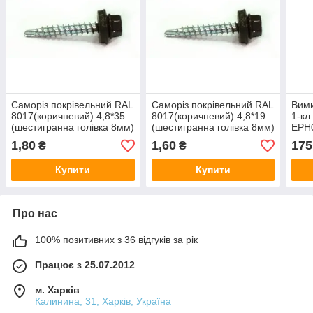
Саморіз покрівельний RAL
Саморіз покрівельний RAL
Вими
8017(коричневий) 4,8*35
8017(коричневий) 4,8*19
1-кл
(шестигранна голівка 8мм)
(шестигранна голівка 8мм)
EPH
1,80
1,60
175
₴
₴
Купити
Купити
Про нас
100% позитивних з 36 відгуків за рік
Працює з 25.07.2012
м. Харків
Калинина, 31, Харків, Україна