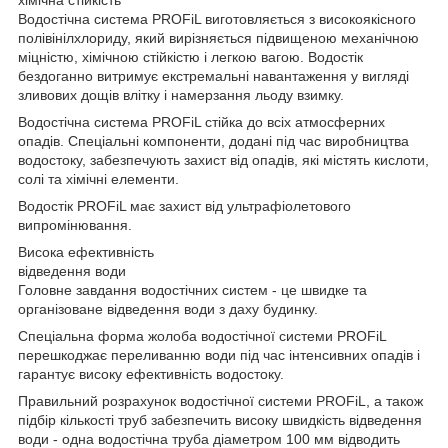
Водостічна система PROFiL виготовляється з високоякісного
полівінілхлориду, який вирізняється підвищеною механічною
міцністю, хімічною стійкістю і легкою вагою. Водостік
бездоганно витримує екстремальні навантаження у вигляді
зливових дощів влітку і намерзання льоду взимку.
Водостічна система PROFiL стійка до всіх атмосферних
опадів. Спеціальні компоненти, додані під час виробництва
водостоку, забезпечують захист від опадів, які містять кислоти,
солі та хімічні елементи.
Водостік PROFiL має захист від ультрафіолетового
випромінювання.
Висока ефективність
відведення води
Головне завдання водостічних систем - це швидке та
організоване відведення води з даху будинку.
Спеціальна форма жолоба водостічної системи PROFiL
перешкоджає переливанню води під час інтенсивних опадів і
гарантує високу ефективність водостоку.
Правильний розрахунок водостічної системи PROFiL, а також
підбір кількості труб забезпечить високу швидкість відведення
води - одна водостічна труба діаметром 100 мм відводить