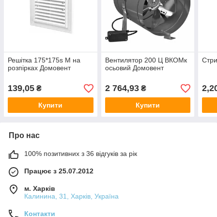
Решітка 175*175s M на
Вентилятор 200 Ц ВКОМк
Стр
розпірках Домовент
осьовий Домовент
139,05
2 764,93
2,2
₴
₴
Купити
Купити
Про нас
100% позитивних з 36 відгуків за рік
Працює з 25.07.2012
м. Харків
Калинина, 31, Харків, Україна
Контакти