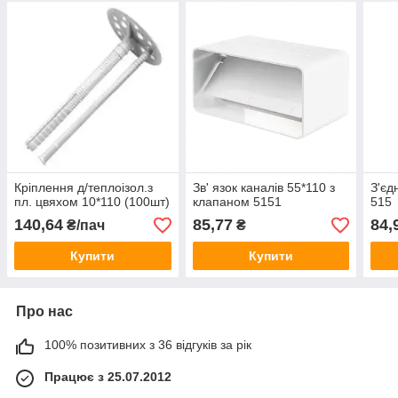
Кріплення д/теплоізол.з
Зв' язок каналів 55*110 з
З'єд
пл. цвяхом 10*110 (100шт)
клапаном 5151
515
140,64
85,77
84,
₴/пач
₴
Купити
Купити
Про нас
100% позитивних з 36 відгуків за рік
Працює з 25.07.2012