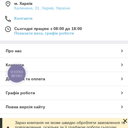
м. Харків
Калинина, 31, Харків, Україна
Контакти
Сьогодні працює з 08:00 до 18:00
Показати весь графік роботи
Про нас
Контакти
КНОПКА
ЗВ'ЯЗКУ
Доставка та оплата
Графік роботи
Повна версія сайту
Сайт створено на маркетплейсі
Prom.ua
Зараз компанія не може швидко обробляти замовлення та
повідомлення, оскільки за її графіком роботи сьогодні