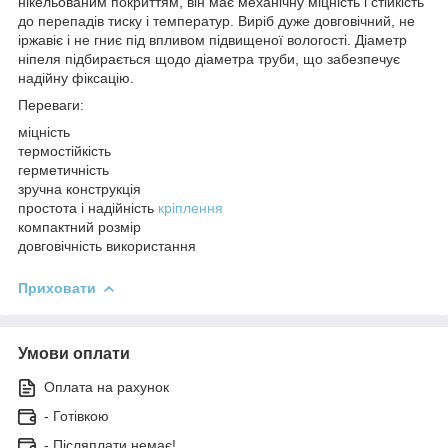
нікельованим покриттям, він має механічну міцність і стійкість
до перепадів тиску і температур. Виріб дуже довговічний, не
іржавіє і не гниє під впливом підвищеної вологості. Діаметр
ніпеля підбирається щодо діаметра труби, що забезпечує
надійну фіксацію.
Переваги:
міцність
термостійкість
герметичність
зручна конструкція
простота і надійність
кріплення
компактний розмір
довговічність використання
Приховати
Умови оплати
Оплата на рахунок
- Готівкою
- Післяплати немає!