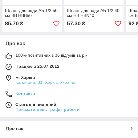
Шланг для води АБ 1/2 50
Шланг для води АБ 1/2 40
Шлан
см ВВ HBB50
см НВ HBN40
см 
85,70
57,30
92
₴
₴
Про нас
100% позитивних з 36 відгуків за рік
Працює з 25.07.2012
м. Харків
Калинина, 31, Харків, Україна
Контакти
Сьогодні вихідний
Показати весь графік роботи
Про нас