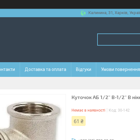
Калинина, 31, Харків, Украї
онтакти
Доставка та оплата
Відгуки
Умови повернення 
Куточок АБ 1/2" В-1/2" В ні
Немає в наявності
Код:
30-142
61 ₴