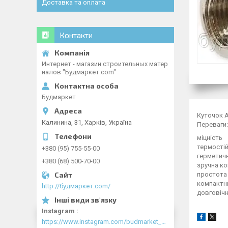
Доставка та оплата
Контакти
Интернет - магазин строительных матер
иалов "Будмаркет.com"
Будмаркет
Куточок А
Калинина, 31, Харків, Україна
Переваги:
міцність
термостій
+380 (95) 755-55-00
герметичн
+380 (68) 500-70-00
зручна ко
простота 
компактн
http://будмаркет.com/
довговічн
Instagram
https://www.instagram.com/budmarket_com/