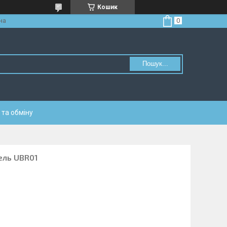
Кошик
на
Пошук...
та обміну
кель UBR01