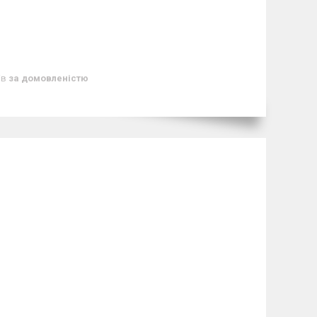
ів
за домовленістю