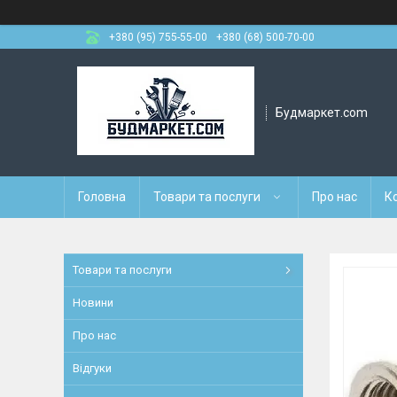
+380 (95) 755-55-00
+380 (68) 500-70-00
Будмаркет.com
Головна
Товари та послуги
Про нас
К
Товари та послуги
Новини
Про нас
Відгуки