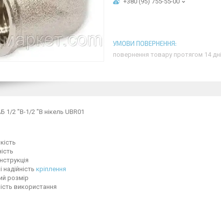
+380 (95) 755-55-00
повернення товару протягом 14 дн
Б 1/2 "В-1/2 "В нікель UBR01
кість
ість
нструкція
і надійність
кріплення
ий розмір
ість використання