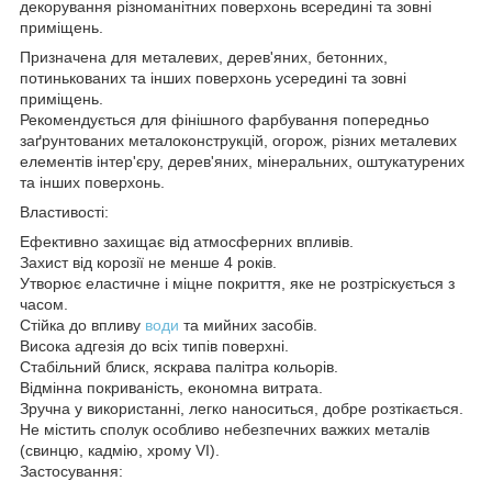
декорування різноманітних поверхонь всередині та зовні
приміщень.
Призначена для металевих, дерев'яних, бетонних,
потинькованих та інших поверхонь усередині та зовні
приміщень.
Рекомендується для фінішного фарбування попередньо
заґрунтованих металоконструкцій, огорож, різних металевих
елементів інтер'єру, дерев'яних, мінеральних, оштукатурених
та інших поверхонь.
Властивості:
Ефективно захищає від атмосферних впливів.
Захист від корозії не менше 4 років.
Утворює еластичне і міцне покриття, яке не розтріскується з
часом.
Стійка до впливу
води
та мийних засобів.
Висока адгезія до всіх типів поверхні.
Стабільний блиск, яскрава палітра кольорів.
Відмінна покриваність, економна витрата.
Зручна у використанні, легко наноситься, добре розтікається.
Не містить сполук особливо небезпечних важких металів
(свинцю, кадмію, хрому VІ).
Застосування: