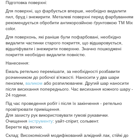
Підготовка поверхні:
Для поверхні, що фарбується вперше, необхідно видалити
пил, бруд і знежирити. Металеві поверхні перед фарбуванням
рекомендується обробити антикорозійною ґрунтовкою ТМ Мix
color.
Для поверхонь, які раніше були пофарбовані, необхідно
видалити частинки старого покриття, що відшаровується,
відшліфувати і знежирити поверхню. Значно пошкоджені
покриття необхідно видалити повністю.
Нанесення:
Емаль ретельно перемішати, за необхідності розбавити
розчинником до робочої в'язкості. Наносити у два шари
пензлем,
валиком
або розпилювачем. Другий шар наносити
після висихання попереднього. Час висихання кожного шару -
24 години.
Під час проведення робіт і після їх закінчення - ретельно
провітрювати приміщення.
Для захисту рук використовувати гумові рукавички.
Очищення
інструменту
: уайт-спірит, сольвент.
Берегти від вогню.
Склад: Високоякісний модифікований алкідний лак, стійкі до