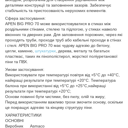
деталями конструкції та заповнення зазорів. Забезпечує
стабільність та пристосованість нерухомих елементів.
Сфера застосування:
APEN BIG PRO 70 може використовуватися в стиках між
роздільними стінами, стелею та підлогою, у стиках навколо
віконних та дверних рам. Для заповнення порожнин, через які
проходять труби, проходи труб або кабельні проходи в стінах
і стелі. APEN BIG PRO 70 має чудову адгезію до бетону,
цегли, каменю,
штукатурки
, дерева, металу та багатьох
пластмас, таких як пінополістирол, жорсткої поліуретанової
піни та ПВХ.
Умови застосування:
Використовувати при температурі повітря від +5°С до +40°С,
найкращі результати при температурі +20°С. Температура
балона при використанні від +5°С до +25°С,найкращі
результати при температурі +20°С;
Основи повинні бути чистими, без пилу, олій та жиру;
Перед використанням важливо трохи змочити основу, оскільки
це покращує адгезію та кінцеву структуру піни.
ХАРАКТЕРИСТИКИ
ОСНОВНІ
Виробник Asmaco