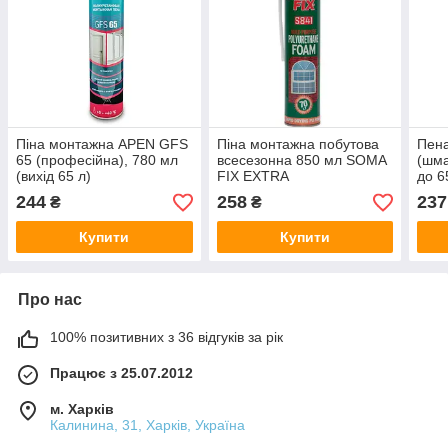
Піна монтажна APEN GFS
Піна монтажна побутова
Пен
65 (професійна), 780 мл
всесезонна 850 мл SOMA
(шма
(вихід 65 л)
FIX EXTRA
до 6
244
258
237
₴
₴
Купити
Купити
Про нас
100% позитивних з 36 відгуків за рік
Працює з 25.07.2012
м. Харків
Калинина, 31, Харків, Україна