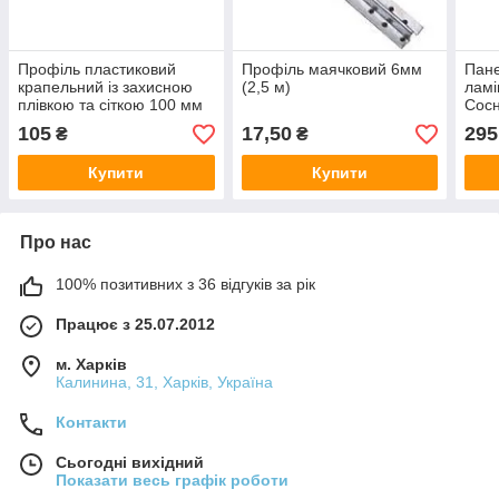
Профіль пластиковий
Профіль маячковий 6мм
Пане
крапельний із захисною
(2,5 м)
лам
плівкою та сіткою 100 мм
Сосн
(N-160 г/м2), L-2,5 м
7301
105
17,50
295
₴
₴
(пакет.20 шт.), DIROM
(уп.
Купити
Купити
Про нас
100% позитивних з 36 відгуків за рік
Працює з 25.07.2012
м. Харків
Калинина, 31, Харків, Україна
Контакти
Сьогодні вихідний
Показати весь графік роботи