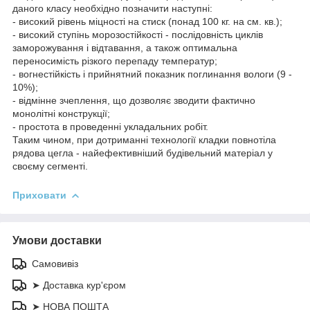
даного класу необхідно позначити наступні:
- високий рівень міцності на стиск (понад 100 кг. на см. кв.);
- високий ступінь морозостійкості - послідовність циклів
заморожування і відтавання, а також оптимальна
переносимість різкого перепаду температур;
- вогнестійкість і прийнятний показник поглинання вологи (9 -
10%);
- відмінне зчеплення, що дозволяє зводити фактично
монолітні конструкції;
- простота в проведенні укладальних робіт.
Таким чином, при дотриманні технології кладки повнотіла
рядова цегла - найефективніший будівельний матеріал у
своєму сегменті.
Приховати
Умови доставки
Самовивіз
➤ Доставка кур'єром
➤ НОВА ПОШТА