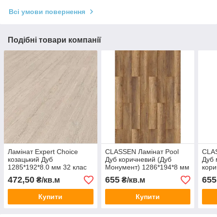
Всі умови повернення
Подібні товари компанії
Ламінат Expert Choice
CLASSEN Ламінат Pool
CLAS
козацький Дуб
Дуб коричневий (Дуб
Дуб 
1285*192*8.0 мм 32 клас
Монумент) 1286*194*8 мм
кори
9255
4V 32 кл 52537 (1,996
мм 4
472,50
655
655
₴/кв.м
₴/кв.м
м2/8 шт) Німеччина
м2/8
Купити
Купити