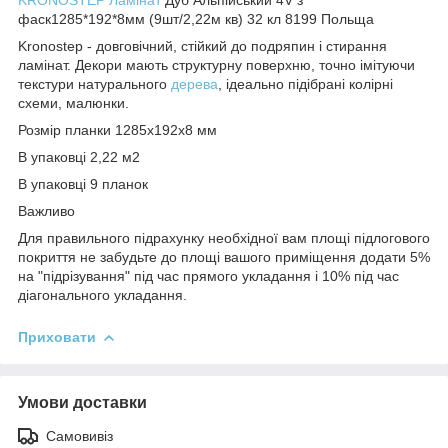
фаск1285*192*8мм (9шт/2,22м кв) 32 кл 8199 Польща
Kronostep - довговічний, стійкий до подряпин і стирання
ламінат. Декори мають структурну поверхню, точно імітуючи
текстури натурального
дерева
, ідеально підібрані колірні
схеми, малюнки.
Розмір планки 1285х192х8 мм
В упаковці 2,22 м2
В упаковці 9 планок
Важливо
Для правильного підрахунку необхідної вам площі підлогового
покриття не забудьте до площі вашого приміщення додати 5%
на "підрізування" під час прямого укладання і 10% під час
діагонального укладання.
Приховати
Умови доставки
Самовивіз