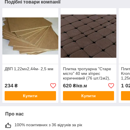
Подібні товари компанії
ДВП 1,22мх2,44м- 2,5 мм
Плитка тротуарна "Старе
Плит
місто" 40 мм з/прес
Kron
коричневий (76 шт./1м2),
1,25
Ряд 0,924 м кв. 3 елем
пал.
234
620
1 0
₴
₴/кв.м
Купити
Купити
Про нас
100% позитивних з 36 відгуків за рік