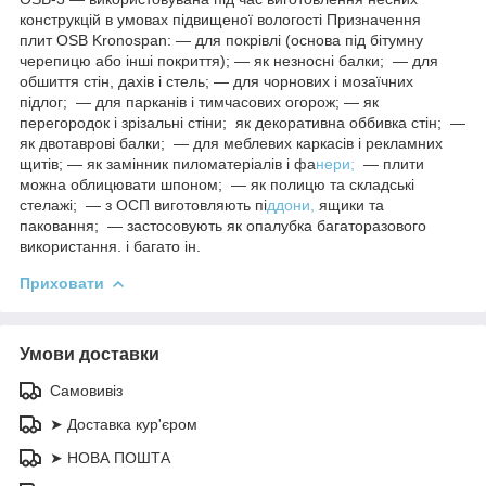
конструкцій в умовах підвищеної вологості Призначення
плит OSB Kronospan: ― для покрівлі (основа під бітумну
черепицю або інші покриття); ― як незносні балки; ― для
обшиття стін, дахів і стель; ― для чорнових і мозаїчних
підлог; ― для парканів і тимчасових огорож; ― як
перегородок і зрізальні стіни; як декоративна оббивка стін; ―
як двотаврові балки; ― для меблевих каркасів і рекламних
щитів; ― як замінник пиломатеріалів і фа
нери;
― плити
можна облицювати шпоном; ― як полицю та складські
стелажі; ― з ОСП виготовляють пі
ддони,
ящики та
паковання; ― застосовують як опалубка багаторазового
використання. і багато ін.
Приховати
Умови доставки
Самовивіз
➤ Доставка кур'єром
➤ НОВА ПОШТА