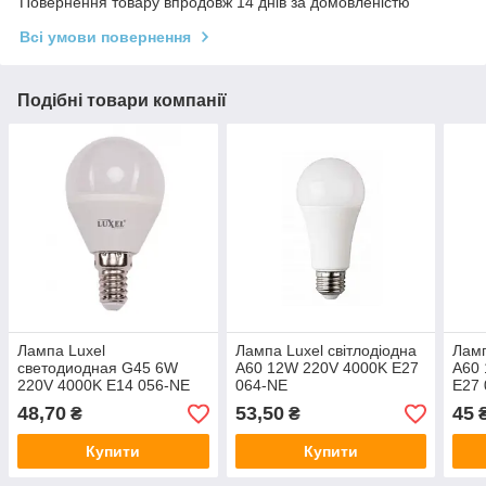
Повернення товару впродовж 14 днів за домовленістю
Всі умови повернення
Подібні товари компанії
Лампа Luxel
Лампа Luxel світлодіодна
Ламп
светодиодная G45 6W
A60 12W 220V 4000K Е27
A60 
220V 4000K Е14 056-NE
064-NE
E27
48,70
53,50
45
₴
₴
Купити
Купити