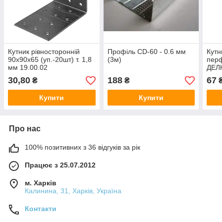
Кутник рівносторонній
Профіль CD-60 - 0.6 мм
Кутн
90х90х65 (уп.-20шт) т. 1,8
(3м)
пер
мм 19.00.02
ДЕЛ
2,5 
30,80
188
67
₴
₴
Купити
Купити
Про нас
100% позитивних з 36 відгуків за рік
Працює з 25.07.2012
м. Харків
Калинина, 31, Харків, Україна
Контакти