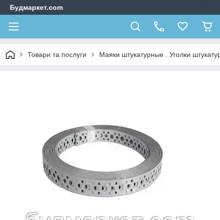
Будмаркет.com
Товари та послуги
Маяки штукатурные . Уголки штукат